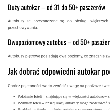
Duży autokar – od 31 do 50+ pasażerów
Autobusy te przeznaczone są do obsługi większych 
przechowywania.
Dwupoziomowy autobus – od 50+ pasaże
Autobusy piętrowe posiadają dwa poziomy, co znacznie z
Jak dobrać odpowiedni autokar p
Oprócz pojemności warto zwrócić uwagę na poniższe kwes
Położenie foteli – znajdujące się w większości autobusów
Wymiary foteli – lepszej klasy autokary mogą zaoferować 
Rozkładane fotele – niektóre autobusy są wyposażone w o