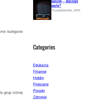
walizek – dlaczego
warto?
15 października, 2025
rne kategorie
Categories
Edukacja
Finanse
Hobby
Polecane
Porady
a grup różnej
Zdrowie