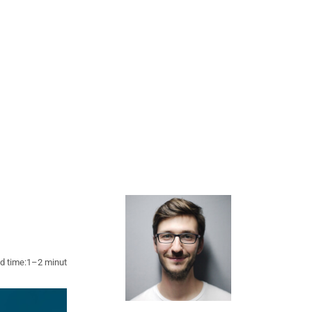
d time:
1–2 minut