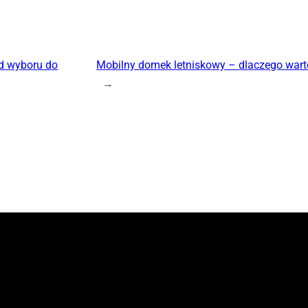
d wyboru do
Mobilny domek letniskowy – dlaczego wart
→