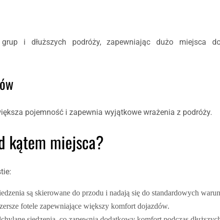
grup i dłuższych podróży, zapewniając dużo miejsca do
rów
większa pojemność i zapewnia wyjątkowe wrażenia z podróży.
od kątem miejsca?
tie:
 siedzenia są skierowane do przodu i nadają się do standardowych war
szersze fotele zapewniające większy komfort dojazdów.
dchylane siedzenia, co zapewnia dodatkowy komfort podczas dłuższyc