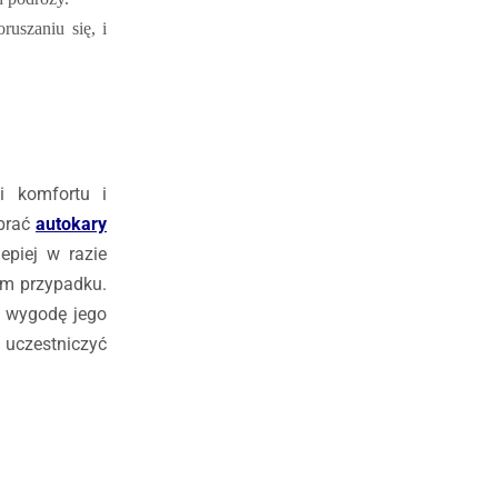
uszaniu się, i
i komfortu i
ybrać
autokary
epiej w razie
ym przypadku.
i wygodę jego
 uczestniczyć