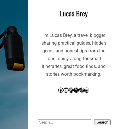
Lucas Brey
I’m Lucas Brey, a travel blogger
sharing practical guides, hidden
gems, and honest tips from the
road. daisy along for smart
itineraries, great food finds, and
stories worth bookmarking.
Facebook
YouTube
Instagram
X
TikTok
LinkedIn
S
Search