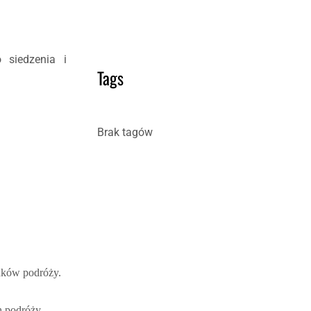
 siedzenia i
Tags
Brak tagów
unków podróży.
h podróży.