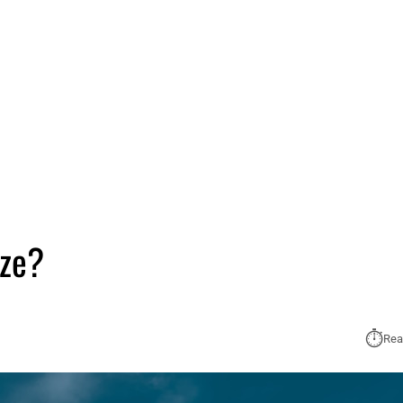
rze?
⏱︎
Rea