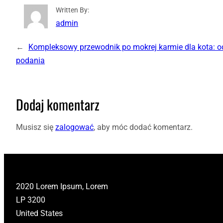
Written By:
admin
←
Kompleksowy przewodnik po mokrej karmie dla kota: o
podania
Dodaj komentarz
Musisz się
zalogować
, aby móc dodać komentarz.
2020 Lorem Ipsum, Lorem
LP 3200
United States